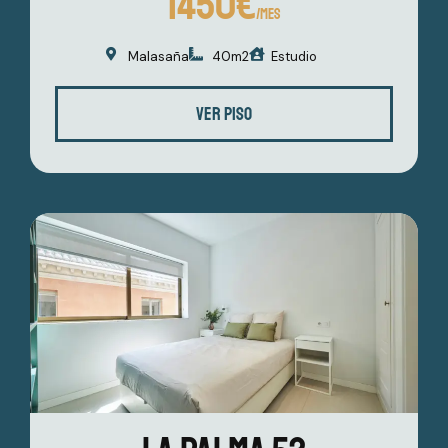
1450€
/MES
Malasaña
40m2
Estudio
VER PISO