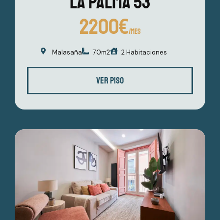
La Palma 53
2200€
/MES
Malasaña
70m2
2 Habitaciones
VER PISO