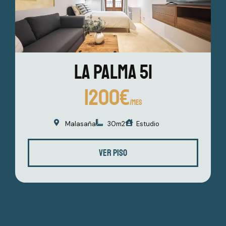
La Palma 51
1200€
/MES
Malasaña
30m2
Estudio
VER PISO