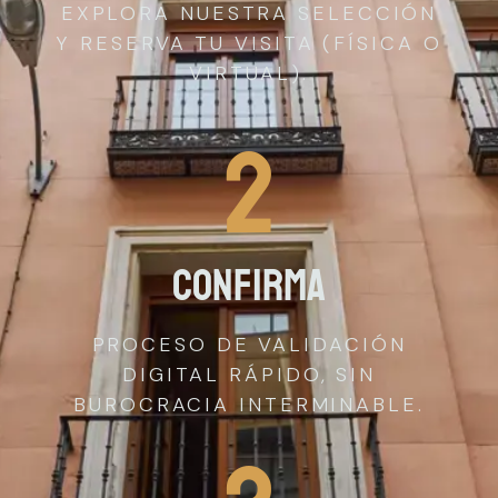
EXPLORA NUESTRA SELECCIÓN
Y RESERVA TU VISITA (FÍSICA O
VIRTUAL).
2
Confirma
PROCESO DE VALIDACIÓN
DIGITAL RÁPIDO, SIN
BUROCRACIA INTERMINABLE.