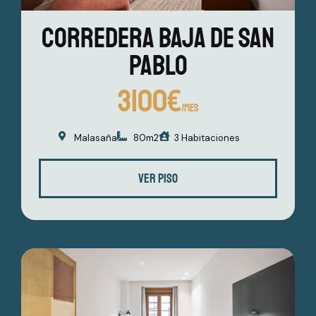
Corredera baja de san
pablo
3100€
/MES
Malasaña
80m2
3 Habitaciones
VER PISO